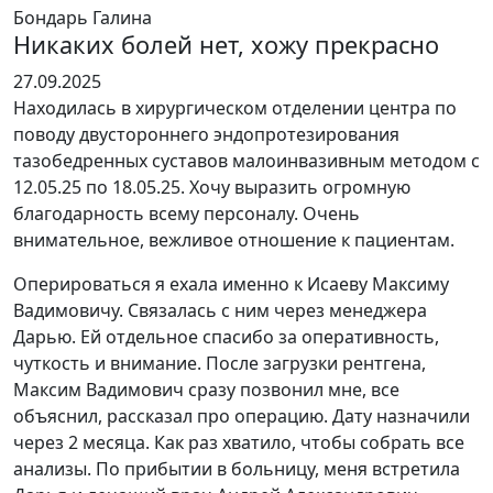
Бондарь Галина
Никаких болей нет, хожу прекрасно
Оценка
27.09.2025
5
Находилась в хирургическом отделении центра по
из
поводу двустороннего эндопротезирования
5
тазобедренных суставов малоинвазивным методом с
12.05.25 по 18.05.25. Хочу выразить огромную
благодарность всему персоналу. Очень
внимательное, вежливое отношение к пациентам.
Оперироваться я ехала именно к Исаеву Максиму
Вадимовичу. Связалась с ним через менеджера
Дарью. Ей отдельное спасибо за оперативность,
чуткость и внимание. После загрузки рентгена,
Максим В
адимович сразу позвонил мне, все
объяснил, рассказал про операцию. Дату назначили
через 2 месяца. Как раз хватило, чтобы собрать все
анализы. По прибытии в больницу, меня встретила