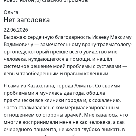
новой ногой ;0) Спасибо огромное!
Ольга
Нет заголовка
Оценка
22.06.2026
5
Выражаю сердечную благодарность Исаеву Максиму
из
Вадимовичу — замечательному врачу-травматологу-
5
ортопеду, который прежде всего увидел во мне
человека, нуждающегося в помощи, и нашёл
системное решение моей проблемы с суставами —
левым тазобедренным и правым коленным.
Я сама из Казахстана, города Алматы. Со своими
проблемами я мучилась два года, обошла
практически все клиники города и, к сожалению,
часто с
талкивалась с коммерциализированным
отношением со стороны врачей. Мне казалось, что
многие воспринимали меня не как человека, а как
очередного пациента, не желая глубоко вникать в