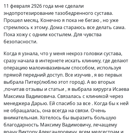
из
11 февраля 2926 года мне сделали
5
эндопротезирование тазобедренного сустава.
Прошел месяц. Конечно я пока не бегаю , но уже
стремлюсь к этому. Дома стараюсь все делать сама.
Пока хожу с одним костылем. Для чувства
безопасности.
Когда я узнала, что у меня некроз головки сустава,
сразу начала в интернете искать клинику, где делают
операцию малоинвазивным спосо
бом, используя
прямой передний доступ. Все изучив , я во первых
выбрала Питер(люблю этот город). А во вторых
,почитав отзывы и статьи , я выбрала хирурга Исаева
Максима Вадимовича. Связалась с клиникой через
менеджера Дарью. Ей спасибо за все . Когда бы к ней
не обращалась, она всегда на связи. Очень
внимательная. Хотелось бы выразить большую
благодарность Максиму Вадимовичу, лечащему
врачу Виктору Александровичу, всем медсестрам и