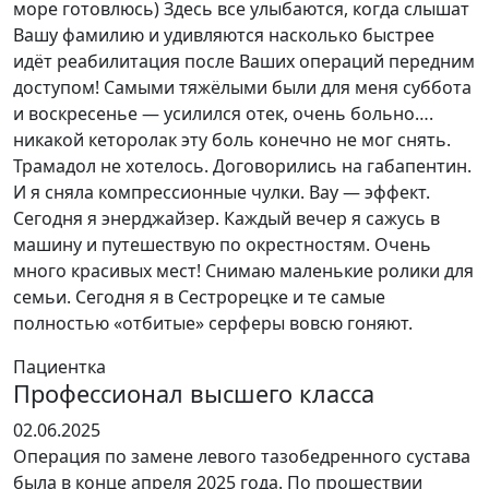
море готовлюсь) Здесь все улыбаются, когда слышат
Вашу фамилию и удивляются насколько быстрее
идёт реабилитация после Ваших операций передним
доступом! Самыми тяжёлыми были для меня суббота
и воскресенье — усилился отек, очень больно….
никакой кеторолак эту боль конечно не мог снять.
Трамадол не хотелось. Договорились на габапентин.
И я сняла компрессионные чулки. Вау — эффект.
Сегодня я энерджайзер. Каждый вечер я сажусь в
машину и путешествую по окрестностям. Очень
много красивых мест! Снимаю маленькие ролики для
семьи. Сегодня я в Сестрорецке и те самые
полностью «отбитые» серферы вовсю гоняют.
Пациентка
Профессионал высшего класса
Оценка
02.06.2025
5
Операция по замене левого тазобедренного сустава
из
была в конце апреля 2025 года. По прошествии