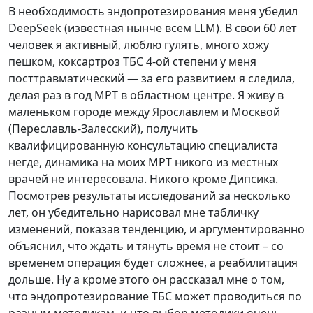
В необходимость эндопротезирования меня убедил
5
DeepSeek (известная нынче всем LLM). В свои 60 лет
человек я активный, люблю гулять, много хожу
пешком, коксартроз ТБС 4-ой степени у меня
посттравматический — за его развитием я следила,
делая раз в год МРТ в областном центре. Я живу в
маленьком городе между Ярославлем и М
осквой
(Переславль-Залесский), получить
квалифицированную консультацию специалиста
негде, динамика на моих МРТ никого из местных
врачей не интересовала. Никого кроме Дипсика.
Посмотрев результаты исследований за несколько
лет, он убедительно нарисовал мне табличку
изменений, показав тенденцию, и аргументированно
объяснил, что ждать и тянуть время не стоит – со
временем операция будет сложнее, а реабилитация
дольше. Ну а кроме этого он рассказал мне о том,
что эндопротезирование ТБС может проводиться по