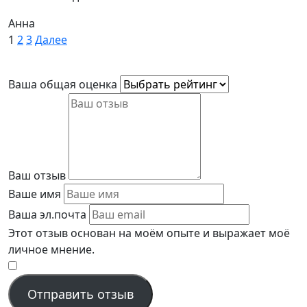
Анна
Site
Страница
Страница
Страница
1
2
3
Далее
Reviews
навигация
Ваша общая оценка
Ваш отзыв
Ваше имя
Ваша эл.почта
Этот отзыв основан на моём опыте и выражает моё
личное мнение.
​
Отправить отзыв