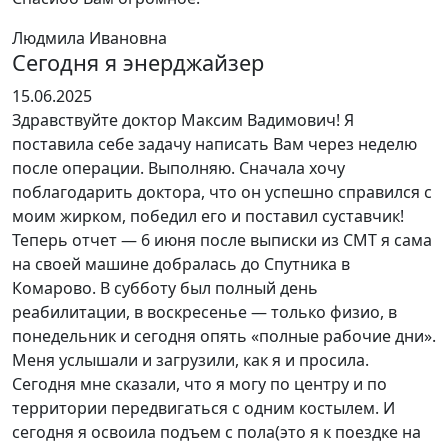
Людмила Ивановна
Сегодня я энерджайзер
Оценка
15.06.2025
5
Здравствуйте доктор Максим Вадимович! Я
из
поставила себе задачу написать Вам через неделю
5
после операции. Выполняю. Сначала хочу
поблагодарить доктора, что он успешно справился с
моим жирком, победил его и поставил суставчик!
Теперь отчет — 6 июня после выписки из СМТ я сама
на своей машине добралась до Спутника в
Комарово. В субботу был полный день
реабилитации
, в воскресенье — только физио, в
понедельник и сегодня опять «полные рабочие дни».
Меня услышали и загрузили, как я и просила.
Сегодня мне сказали, что я могу по центру и по
территории передвигаться с одним костылем. И
сегодня я освоила подъем с пола(это я к поездке на