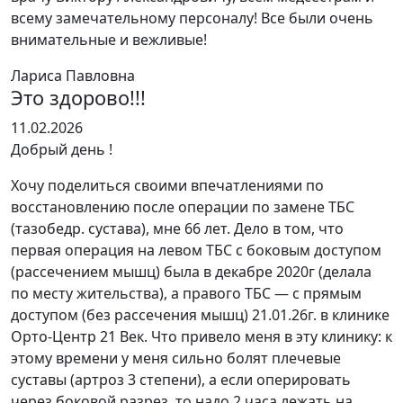
всему замечательному персоналу! Все были очень
внимательные и вежливые!
Лариса Павловна
Это здорово!!!
Оценка
11.02.2026
5
Добрый день !
из
Хочу поделиться своими впечатлениями по
5
восстановлению после операции по замене ТБС
(тазобедр. сустава), мне 66 лет. Дело в том, что
первая операция на левом ТБС с боковым доступом
(рассечением мышц) была в декабре 2020г (делала
по месту жительства), а правого ТБС — с прямым
доступом (без рассечения мышц) 21.01.26г. в клинике
Орто-Центр 21 Ве
к. Что привело меня в эту клинику: к
этому времени у меня сильно болят плечевые
суставы (артроз 3 степени), а если оперировать
через боковой разрез, то надо 2 часа лежать на