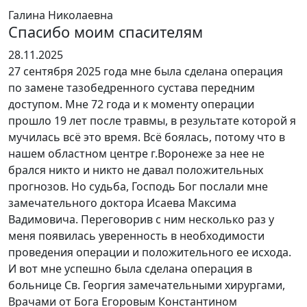
Галина Николаевна
Спасибо моим спасителям
Оценка
28.11.2025
5
27 сентября 2025 года мне была сделана операция
из
по замене тазобедренного сустава передним
5
доступом. Мне 72 года и к моменту операции
прошло 19 лет после травмы, в результате которой я
мучилась всё это время. Всё боялась, потому что в
нашем областном центре г.Воронеже за нее не
брался никто и никто не давал положительных
прогнозов. Но
судьба, Господь Бог послали мне
замечательного доктора Исаева Максима
Вадимовича. Переговорив с ним несколько раз у
меня появилась уверенность в необходимости
проведения операции и положительного ее исхода.
И вот мне успешно была сделана операция в
больнице Св. Георгия замечательными хирургами,
Врачами от Бога Егоровым Константином