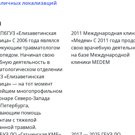
азличных локализаций
ы
ПбГУЗ «Елизаветинская
2011
Международная клин
ница»
С 2006 года являлся
«Медем»
С 2011 года про
икующим травматологом
свою врачебную деятельн
опедом. Начинал свою
на базе Международной
бную деятельность в
клиники MEDEM
атологическом отделении
З «Елизаветинская
ица» — на тот момент
нейшем многопрофильном
онаре Северо-Запада
-Петербурга,
ывающим помощь
нтам с тяжелой
анной травмой.
БУЗ ЛО «Гатчинская КМБ»
2017 — 2025
ГБУЗ ЛО