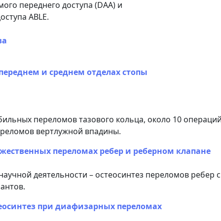
ого переднего доступа (DAA) и
оступа ABLE.
ва
переднем и среднем отделах стопы
бильных переломов тазового кольца, около 10 операций
ереломов вертлужной впадины.
ожественных переломах ребер и реберном клапане
 научной деятельности – остеосинтез переломов ребер с
антов.
осинтез при диафизарных переломах