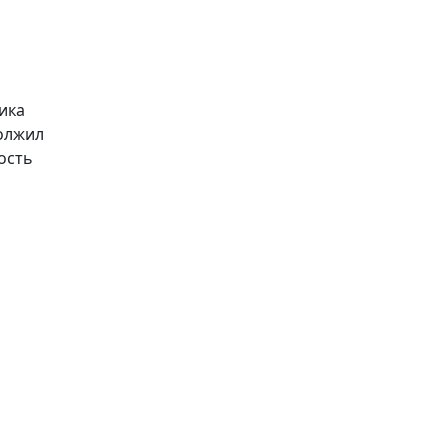
ика
должил
ость