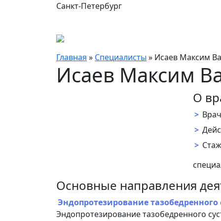
Санкт-Петербург
Главная
»
Специалисты
»
Исаев Максим В
Исаев Максим В
О вр
>
Врач
>
Дейс
>
Стаж
специа
Основные направления дея
Эндопротезирование тазобедренного 
Эндопротезирование тазобедренного суст