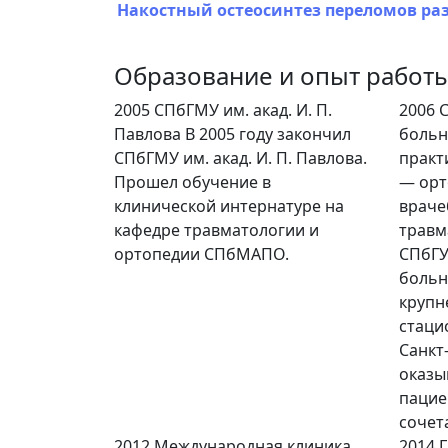
Накостный остеосинтез переломов р
Образование и опыт работ
2005
СПбГМУ им. акад. И. П.
2006
С
Павлова
В 2005 году закончил
боль
СПбГМУ им. акад. И. П. Павлова.
практ
Прошел обучение в
— орт
клинической интернатуре на
враче
кафедре травматологии и
травм
ортопедии СПбМАПО.
СПбГУ
больн
круп
стаци
Санкт
оказ
пацие
сочет
2012
Международная клиника
2014
Г