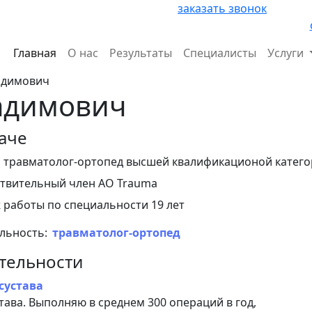
заказать звонок
Главная
О нас
Результаты
Специалисты
Услуги
адимович
адимович
аче
 травматолог-ортопед высшей квалификационой катег
твительный член AO Trauma
 работы по специальности 19 лет
льность:
травматолог-ортопед
тельности
сустава
ава. Выполняю в среднем 300 операций в год,