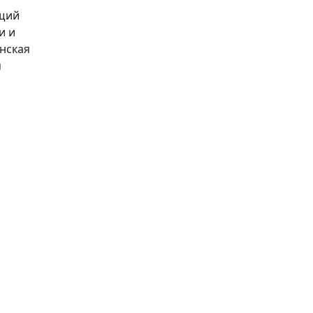
щий
и и
нская
я